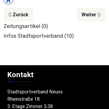
Vorheriger Beitrag: 21. März: SSV-„Frühjahrs
Nächster Be
Zurück
Weiter
Zeitungsartikel
(0)
Infos Stadtsportverband
(10)
Kontakt
Stadtsportverband Neuss
Rheinstraße 18
3. Etage Zimmer 3.38